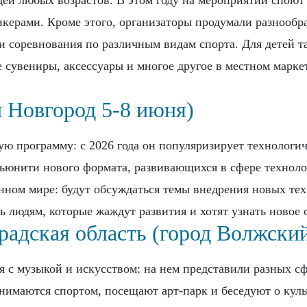
дей любых возрастов. В этом году на мероприятии споют
пикерами. Кроме этого, организаторы продумали разнообр
ли соревнования по различным видам спорта. Для детей 
 сувениры, аксессуары и многое другое в местном маркет
 Новгород 5-8 июня)
ую программу: с 2026 года он популяризирует технологич
мьюнити нового формата, развивающихся в сфере техноло
нном мире: будут обсуждаться темы внедрения новых техн
ь людям, которые жаждут развития и хотят узнать новое 
радская область (город Волжский
ся с музыкой и искусством: на нем представили разных с
нимаются спортом, посещают арт-парк и беседуют о кул