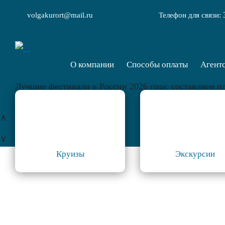
volgakurort@mail.ru
Телефон для связи:
О компании
Способы оплаты
Агент
Лучшие фестивали в России 2026 года: составляем п
∧
∨
Круизы
Экскурсии