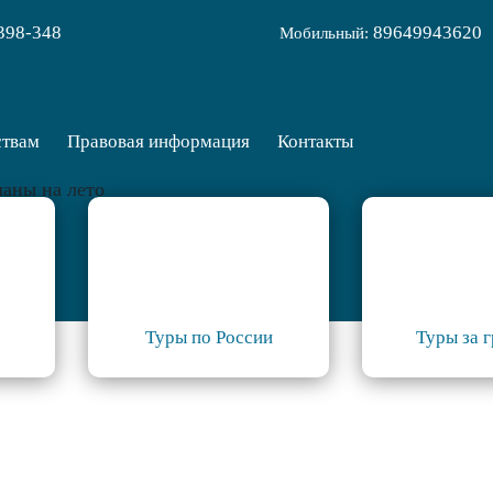
398-348
89649943620
Мобильный:
ствам
Правовая информация
Контакты
ланы на лето
Туры по России
Туры за 