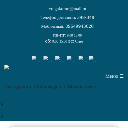
volgakurort@mail.ru
398-348
Телефон для связи:
89649943620
Мобильный:
пн-пт:
9:00-18:00
сб:
вс:
9:00-15:00
Спим
Меню ☰
Экскурсии на теплоходе по Москве-реке
∧
∨