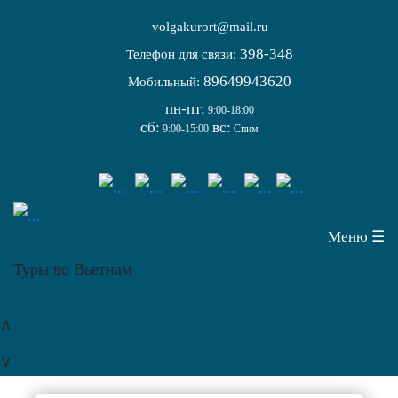
volgakurort@mail.ru
398-348
Телефон для связи:
89649943620
Мобильный:
пн-пт:
9:00-18:00
сб:
вс:
9:00-15:00
Спим
Меню ☰
Туры во Вьетнам
∧
∨