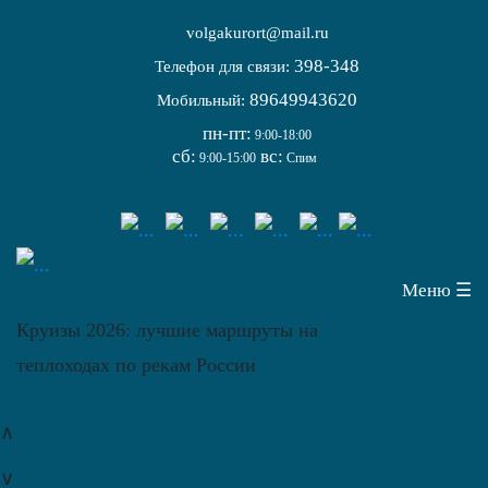
volgakurort@mail.ru
398-348
Телефон для связи:
89649943620
Мобильный:
пн-пт:
9:00-18:00
сб:
вс:
9:00-15:00
Спим
Меню ☰
Круизы 2026: лучшие маршруты на
теплоходах по рекам России
∧
∨