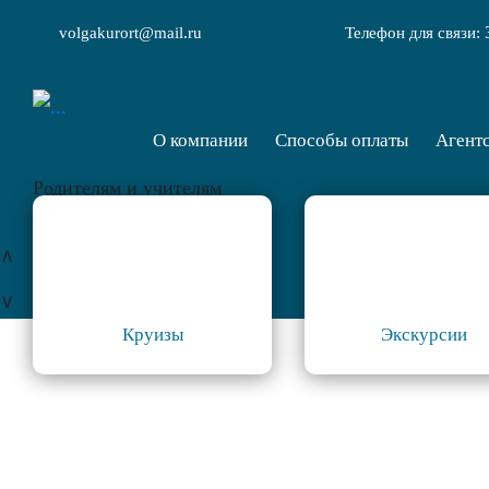
volgakurort@mail.ru
Телефон для связи:
О компании
Способы оплаты
Агент
Родителям и учителям
∧
∨
Круизы
Экскурсии