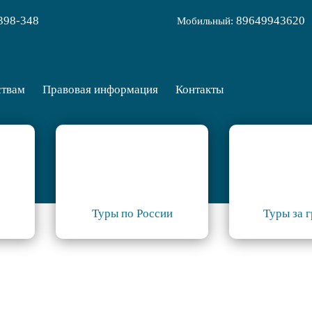
398-348
89649943620
Мобильный:
ствам
Правовая информация
Контакты
Туры по России
Туры за 