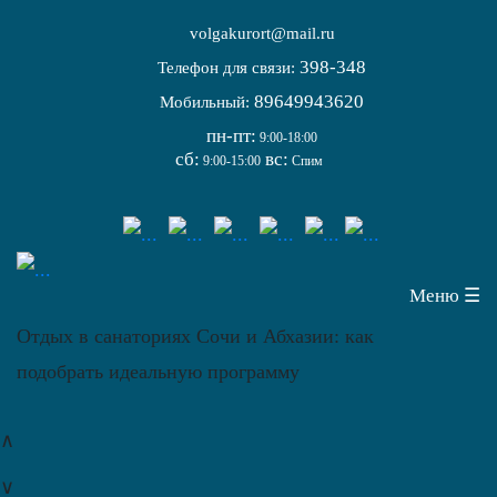
volgakurort@mail.ru
398-348
Телефон для связи:
89649943620
Мобильный:
пн-пт:
9:00-18:00
сб:
вс:
9:00-15:00
Спим
Меню ☰
Отдых в санаториях Сочи и Абхазии: как
подобрать идеальную программу
∧
∨