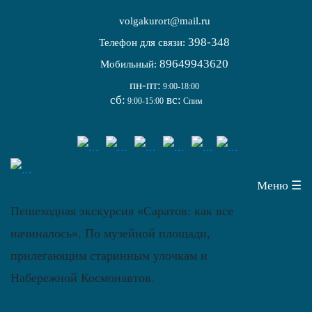
volgakurort@mail.ru
398-348
Телефон для связи:
89649943620
Мобильный:
пн-пт:
9:00-18:00
сб:
вс:
9:00-15:00
Спим
Меню ☰
Пешеходная экскурсия «Саратов: как все
начиналось». По музейной площади,
прилегающим старинным улочкам и
Набережной Космонавтов.