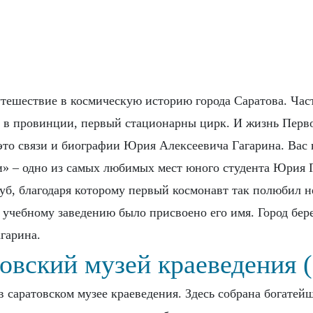
тешествие в космическую историю города Саратова. Част
 в провинции, первый стационарны цирк. И жизнь Первог
 это связи и биографии Юрия Алексеевича Гагарина. Вас
и» – одно из самых любимых мест юного студента Юрия Г
уб, благодаря которому первый космонавт так полюбил н
и учебному заведению было присвоено его имя. Город бер
агарина.
овский музей краеведения 
 саратовском музее краеведения. Здесь собрана богатей