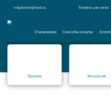
volgakurort@mail.ru
Телефон для связи:
О компании
Способы оплаты
Агент
Тематическая экскурсия «Дорогой Гагарина» — Сара
∧
∨
Круизы
Экскурсии