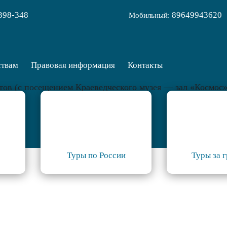
398-348
89649943620
Мобильный:
ствам
Правовая информация
Контакты
тов (с посещением Краеведческого музея — зал «Космос»
Туры по России
Туры за 