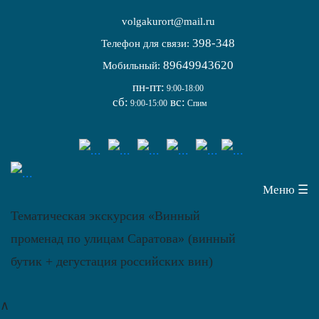
volgakurort@mail.ru
398-348
Телефон для связи:
89649943620
Мобильный:
пн-пт:
9:00-18:00
сб:
вс:
9:00-15:00
Спим
Меню ☰
Тематическая экскурсия «Винный
променад по улицам Саратова» (винный
бутик + дегустация российских вин)
∧